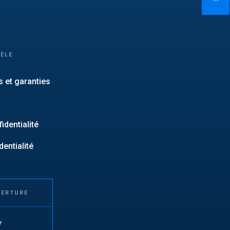
TÈLE
 et garanties
identialité
dentialité
VERTURE
Y