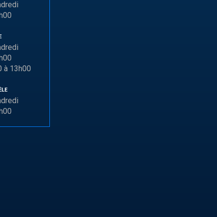
ndredi
6h00
E
ndredi
7h00
0 à 13h00
ÈLE
ndredi
6h00