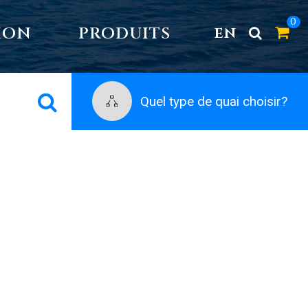
0
ION
PRODUITS
EN
Quel type de quai choisir?